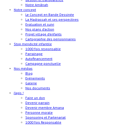
Notre Amânah
Notre concept
Le Concept en Bande Dessinée
La Madrassah et ses perspectives
Evaluation et suivi
Nos plans d’action
Projet village d’enfants
Cartographie des pensionnaires
Stop mendicité infantile
1000 fois responsable
Parrainage
Autofinancement
Campagne ponctuelle
Nos médias
Blog
Evénements
Galerie
Nos documents
J’agis !
Faire un don
Devenir parrain
Devenir membre Amana
Personne morale
Sponsoring et Partenariat
1000 fois Responsable