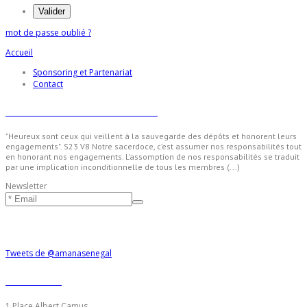
mot de passe oublié ?
Accueil
Sponsoring et Partenariat
Contact
Sen Amana - Nos valeurs
"Heureux sont ceux qui veillent à la sauvegarde des dépôts et honorent leurs
engagements". S23 V8 Notre sacerdoce, c’est assumer nos responsabilités tout
en honorant nos engagements. L’assomption de nos responsabilités se traduit
par une implication inconditionnelle de tous les membres (...)
Newsletter
Suivre Amana
Tweets de @amanasenegal
Contacts
1 Place Albert Camus,