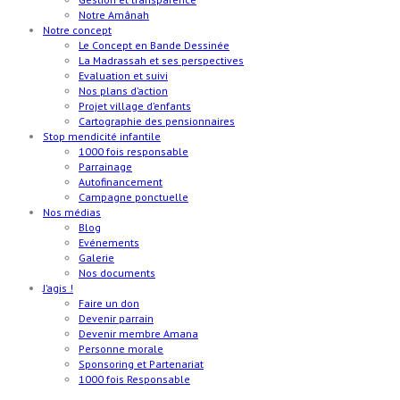
Notre Amânah
Notre concept
Le Concept en Bande Dessinée
La Madrassah et ses perspectives
Evaluation et suivi
Nos plans d’action
Projet village d’enfants
Cartographie des pensionnaires
Stop mendicité infantile
1000 fois responsable
Parrainage
Autofinancement
Campagne ponctuelle
Nos médias
Blog
Evénements
Galerie
Nos documents
J’agis !
Faire un don
Devenir parrain
Devenir membre Amana
Personne morale
Sponsoring et Partenariat
1000 fois Responsable