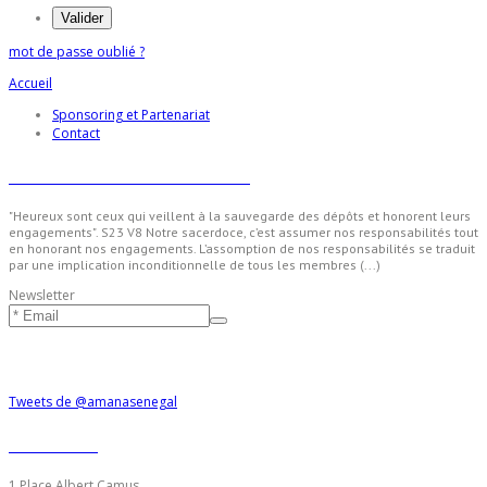
mot de passe oublié ?
Accueil
Sponsoring et Partenariat
Contact
Sen Amana - Nos valeurs
"Heureux sont ceux qui veillent à la sauvegarde des dépôts et honorent leurs
engagements". S23 V8 Notre sacerdoce, c’est assumer nos responsabilités tout
en honorant nos engagements. L’assomption de nos responsabilités se traduit
par une implication inconditionnelle de tous les membres (...)
Newsletter
Suivre Amana
Tweets de @amanasenegal
Contacts
1 Place Albert Camus,