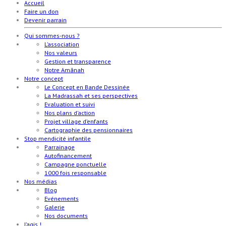
Accueil
Faire un don
Devenir parrain
Qui sommes-nous ?
L’association
Nos valeurs
Gestion et transparence
Notre Amânah
Notre concept
Le Concept en Bande Dessinée
La Madrassah et ses perspectives
Evaluation et suivi
Nos plans d’action
Projet village d’enfants
Cartographie des pensionnaires
Stop mendicité infantile
Parrainage
Autofinancement
Campagne ponctuelle
1000 fois responsable
Nos médias
Blog
Evénements
Galerie
Nos documents
J’agis !