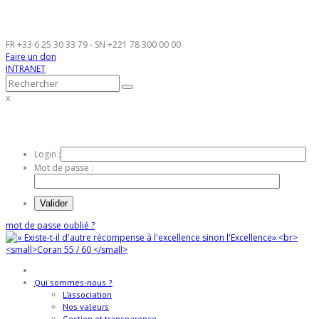
FR
+33 6 25 30 33 79
- SN
+221 78 300 00 00
Faire un don
INTRANET
x
INTRANET AMÂNA
Login :
Mot de passe :
mot de passe oublié ?
Qui sommes-nous ?
L’association
Nos valeurs
Gestion et transparence