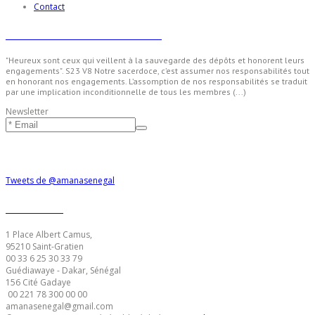
Contact
Sen Amana - Nos valeurs
"Heureux sont ceux qui veillent à la sauvegarde des dépôts et honorent leurs
engagements". S23 V8 Notre sacerdoce, c’est assumer nos responsabilités tout
en honorant nos engagements. L’assomption de nos responsabilités se traduit
par une implication inconditionnelle de tous les membres (...)
Newsletter
Suivre Amana
Tweets de @amanasenegal
Contacts
1 Place Albert Camus,
95210 Saint-Gratien
00 33
6 25 30 33 79
Guédiawaye - Dakar, Sénégal
156 Cité Gadaye
00 221
78 300 00 00
amanasenegal@gmail.com