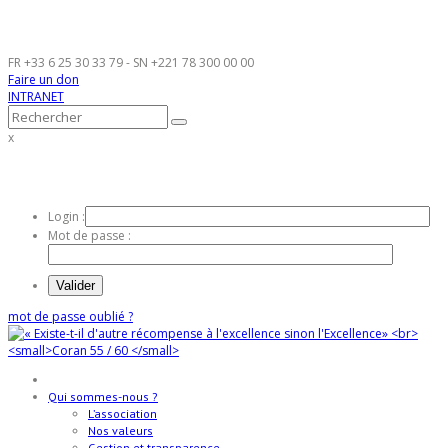
FR
+33 6 25 30 33 79
- SN
+221 78 300 00 00
Faire un don
INTRANET
x
INTRANET AMÂNA
Login :
Mot de passe :
mot de passe oublié ?
Qui sommes-nous ?
L’association
Nos valeurs
Gestion et transparence