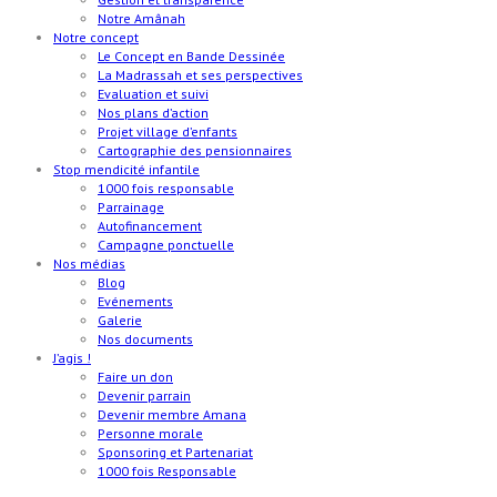
Notre Amânah
Notre concept
Le Concept en Bande Dessinée
La Madrassah et ses perspectives
Evaluation et suivi
Nos plans d’action
Projet village d’enfants
Cartographie des pensionnaires
Stop mendicité infantile
1000 fois responsable
Parrainage
Autofinancement
Campagne ponctuelle
Nos médias
Blog
Evénements
Galerie
Nos documents
J’agis !
Faire un don
Devenir parrain
Devenir membre Amana
Personne morale
Sponsoring et Partenariat
1000 fois Responsable