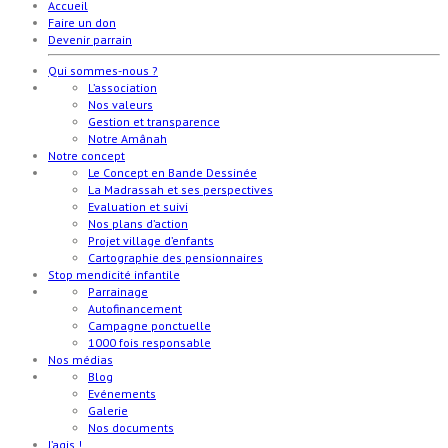
Accueil
Faire un don
Devenir parrain
Qui sommes-nous ?
L’association
Nos valeurs
Gestion et transparence
Notre Amânah
Notre concept
Le Concept en Bande Dessinée
La Madrassah et ses perspectives
Evaluation et suivi
Nos plans d’action
Projet village d’enfants
Cartographie des pensionnaires
Stop mendicité infantile
Parrainage
Autofinancement
Campagne ponctuelle
1000 fois responsable
Nos médias
Blog
Evénements
Galerie
Nos documents
J’agis !